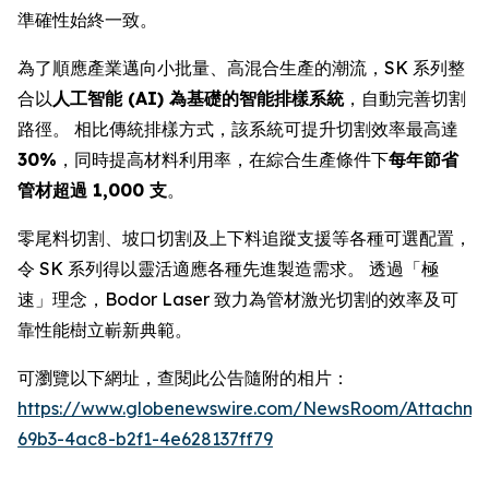
準確性始終一致。
為了順應產業邁向小批量、高混合生產的潮流，SK 系列整
合以
人工智能 (AI) 為基礎的智能排樣系統
，自動完善切割
路徑。 相比傳統排樣方式，該系統可提升切割效率最高達
30%
，同時提高材料利用率，在綜合生產條件下
每年節省
管材超過 1,000 支
。
零尾料切割、坡口切割及上下料追蹤支援等各種可選配置，
令 SK 系列得以靈活適應各種先進製造需求。 透過「極
速」理念，Bodor Laser 致力為管材激光切割的效率及可
靠性能樹立嶄新典範。
可瀏覽以下網址，查閱此公告隨附的相片：
https://www.globenewswire.com/NewsRoom/Attachm
69b3-4ac8-b2f1-4e628137ff79