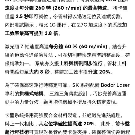
速度
及
每分鐘 260 轉 (260 r/min) 的最高轉速
。 後卡盤
僅需
2.5 秒
即可就位，令管材得以迅速定位及連續切割。
內部測試顯示，相比 1G 運行，在 2.7G 加速度下的系統
加
工效率最高可提升 1.8 倍
。
激光頭 Z 軸速度高達
每分鐘 60 米 (60 m/min)
，結合升
級的適應性追蹤演算法，可在切割時快速精準調整高度，確
保精準如一。 系統亦支援
上料與切割同步進行
，管材上料
時間縮短至
大約 8 秒
，整體加工效率提升
逾 20%
。
為了確保高速運行時穩定可靠，SK 系列配備 Bodor Laser
專利的
拱橋式結構
。 三維三角傳動設計，巧妙完善高速運
動中的力量分佈，顯著增強機械平衡及持久穩定表現。
卡盤系統採用高強度合金材料製造，並經過先進熱處理。
與上一代相比，其
定位準確性提高逾 20%
。 此外，
前卡盤
超行程技術
可實現對長管的雙卡盤夾持，確保整個切割過程