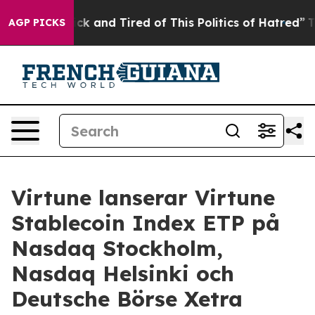
Are Sick and Tired of This Politics of Hatred”
The Stor
AGP PICKS
Virtune lanserar Virtune
Stablecoin Index ETP på
Nasdaq Stockholm,
Nasdaq Helsinki och
Deutsche Börse Xetra