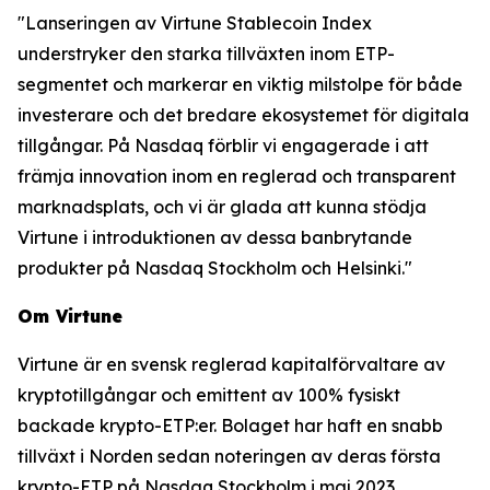
"Lanseringen av Virtune Stablecoin Index
understryker den starka tillväxten inom ETP-
segmentet och markerar en viktig milstolpe för både
investerare och det bredare ekosystemet för digitala
tillgångar. På Nasdaq förblir vi engagerade i att
främja innovation inom en reglerad och transparent
marknadsplats, och vi är glada att kunna stödja
Virtune i introduktionen av dessa banbrytande
produkter på Nasdaq Stockholm och Helsinki."
Om Virtune
Virtune är en svensk reglerad kapitalförvaltare av
kryptotillgångar och emittent av 100% fysiskt
backade krypto-ETP:er. Bolaget har haft en snabb
tillväxt i Norden sedan noteringen av deras första
krypto-ETP på Nasdaq Stockholm i maj 2023.